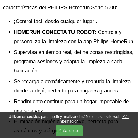
características del PHILIPS Homerun Serie 5000:
¡Control fácil desde cualquier lugar!.
HOMERUN CONECTA TU ROBOT
: Controla y
personaliza la limpieza con la app Philips HomeRun.
Supervisa en tiempo real, define zonas restringidas,
programa sesiones y adapta la limpieza a cada
habitación.
Se recarga automáticamente y reanuda la limpieza
donde la dejó, perfecto para hogares grandes.
Rendimiento continuo para un hogar impecable de
una sola vez.
Utilizamos cookies para medir y analizar el tráfico de este sitio web.
Más
Eliminación higiénica del polvo, perfecta para
información.
asmáticos y alérgicos.
Aceptar