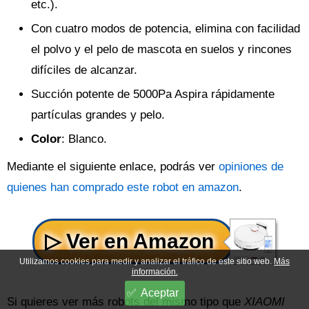
etc.).
Con cuatro modos de potencia, elimina con facilidad
el polvo y el pelo de mascota en suelos y rincones
difíciles de alcanzar.
Succión potente de 5000Pa Aspira rápidamente
partículas grandes y pelo.
Color
: Blanco.
Mediante el siguiente enlace, podrás ver
opiniones de
quienes han comprado este robot en amazon
.
Utilizamos cookies para medir y analizar el tráfico de este sitio web.
Más
información.
Aceptar
Si quieres ver más robots del mismo tipo que
XIAOMI