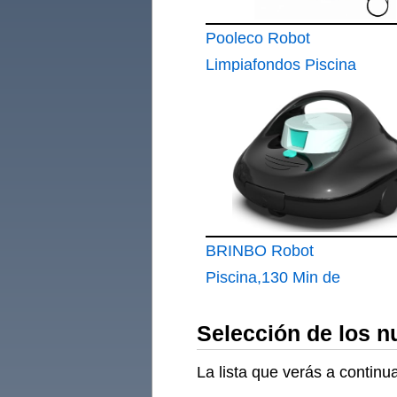
Pooleco Robot
Limpiafondos Piscina
Inalámbrico con
Flotador
BRINBO Robot
Piscina,130 Min de
Limpieza
Selección de los n
La lista que verás a contin