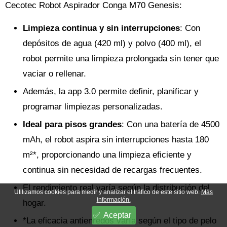
Cecotec Robot Aspirador Conga M70 Genesis:
Limpieza continua y sin interrupciones
: Con
depósitos de agua (420 ml) y polvo (400 ml), el
robot permite una limpieza prolongada sin tener que
vaciar o rellenar.
Además, la app 3.0 permite definir, planificar y
programar limpiezas personalizadas.
Ideal para pisos grandes
: Con una batería de 4500
mAh, el robot aspira sin interrupciones hasta 180
m²*, proporcionando una limpieza eficiente y
continua sin necesidad de recargas frecuentes.
El rendimiento real varía según la distribución del
Utilizamos cookies para medir y analizar el tráfico de este sitio web.
Más
información.
hogar.
Aceptar
*La eficacia antienredos varía según el tipo de pelo