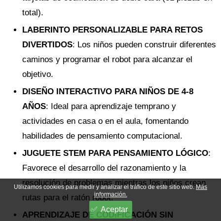
total).
LABERINTO PERSONALIZABLE PARA RETOS
DIVERTIDOS
: Los niños pueden construir diferentes
caminos y programar el robot para alcanzar el
objetivo.
DISEÑO INTERACTIVO PARA NIÑOS DE 4-8
AÑOS
: Ideal para aprendizaje temprano y
actividades en casa o en el aula, fomentando
habilidades de pensamiento computacional.
JUGUETE STEM PARA PENSAMIENTO LÓGICO
:
Favorece el desarrollo del razonamiento y la
resolución de problemas mientras los niños crean
Utilizamos cookies para medir y analizar el tráfico de este sitio web.
Más
información.
rutas para el ratón robot.
Aceptar
APRENDIZAJE DE CODIFICACIÓN SIN